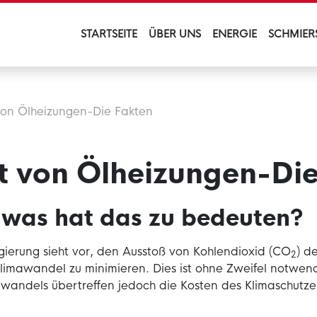
STARTSEITE
ÜBER UNS
ENERGIE
SCHMIER
von Ölheizungen-Die Fakten
t von Ölheizungen-Di
was hat das zu bedeuten?
erung sieht vor, den Ausstoß von Kohlendioxid (CO
) d
2
mawandel zu minimieren. Dies ist ohne Zweifel notwend
awandels übertreffen jedoch die Kosten des Klimaschutze