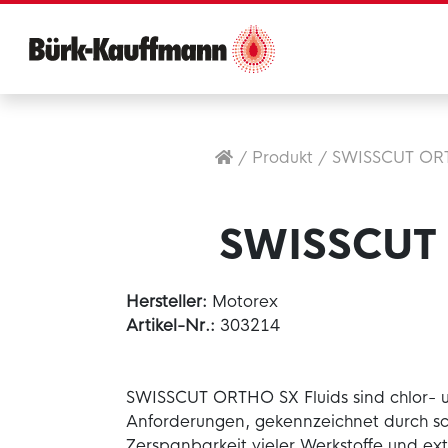
/
Produkt
/
SWISSCUT OR
SWISSCUT
Hersteller:
Motorex
Artikel-Nr.:
303214
SWISSCUT ORTHO SX Fluids sind chlor- u
Anforderungen, gekennzeichnet durch sc
Zerspanbarkeit vieler Werkstoffe und e