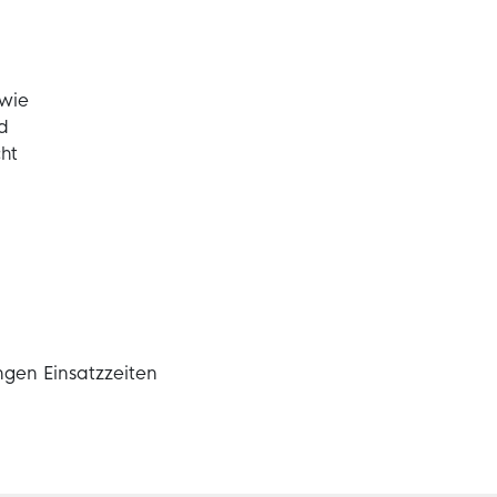
wie
d
ht
ngen Einsatzzeiten