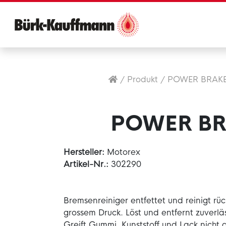
/
Produkt
/
POWER BRAKE
POWER BR
Hersteller:
Motorex
Artikel-Nr.:
302290
Bremsenreiniger entfettet und reinigt rü
grossem Druck. Löst und entfernt zuverläs
Greift Gummi, Kunststoff und Lack nicht 