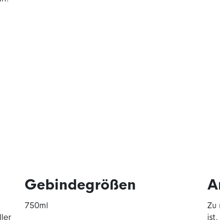
Gebindegrößen
A
750ml
Zu 
ller
ist