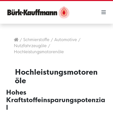
/
Schmierstoffe
/
Automotive
/
Nutzfahrzeugöle
/
Hochleistungsmotorenöle
Hochleistungsmotoren
öle
Hohes
Kraftstoffeinsparungspotenzia
l