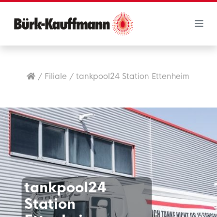
/
Filiale
/
tankpool24 Station Ettenheim
tankpool24
Station