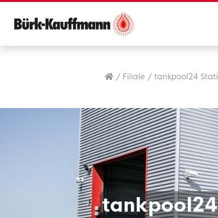
/
Filiale
/
tankpool24 Stat
tankpool24