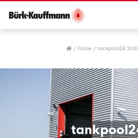
/
Filiale
/
tankpool24 Stat
tankpool2