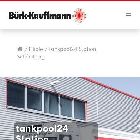
/
Filiale
/
tankpool24 Station
Schömberg
tankpool24
Station