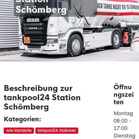
Schömberg
Beschreibung zur
Öffnu
ngszei
tankpool24 Station
ten
Schömberg
Montag
Kategorien:
08:00 -
17:00
Alle Standorte
tankpool24 Stationen
Dienstag