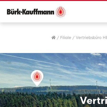
/
Filiale
/
Vertriebsbüro H
Vertr