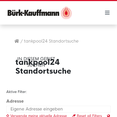
/
tankpool24 Standortsuche
IN DIESEM GEBIET
tankpool24
SUCHEN
Standortsuche
Aktive Filter:
Adresse
Verwende meine aktuelle Adresse
Reset all Filters