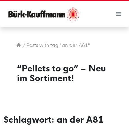
/
Posts with tag "an der A81"
“Pellets to go” – Neu
im Sortiment!
Schlagwort:
an der A81