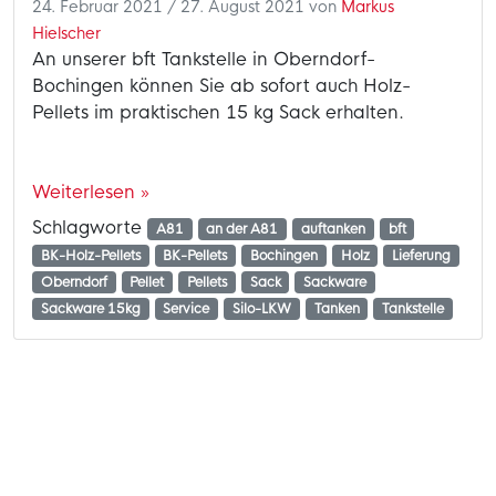
24. Februar 2021
/
27. August 2021
von
Markus
Hielscher
An unserer bft Tankstelle in Oberndorf-
Bochingen können Sie ab sofort auch Holz-
Pellets im praktischen 15 kg Sack erhalten.
Weiterlesen »
Schlagworte
A81
an der A81
auftanken
bft
BK-Holz-Pellets
BK-Pellets
Bochingen
Holz
Lieferung
Oberndorf
Pellet
Pellets
Sack
Sackware
Sackware 15kg
Service
Silo-LKW
Tanken
Tankstelle