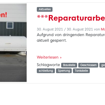
Aktuelles
***Reparaturarbe
30. August 2021
/
30. August 2021
von
Ma
Aufgrund von dringenden Reparaturar
aktuell gesperrt.
Weiterlesen »
Schlagworte
Baustelle
Geschlossen
ge
schließung
Sperrung
Tankstelle