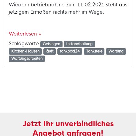
Wiederinbetriebnahme zum 11.02.2021 steht aus
jetzigem Ermäßen nichts mehr im Wege.
Weiterlesen »
Schlagworte
Geisingen
Instandhaltung
Kirchen-Hausen
läuft
tankpool24
Tankstele
Wartung
Wartungsarbeiten
Jetzt Ihr unverbindliches
Angebot anfragen!