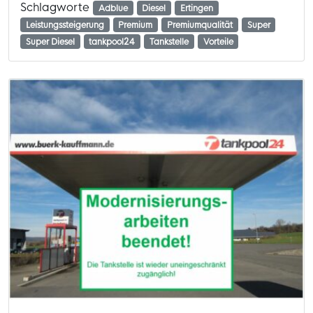
Schlagworte
Adblue
Diesel
Ertingen
Leistungssteigerung
Premium
Premiumqualität
Super
Super Diesel
tankpool24
Tankstelle
Vorteile