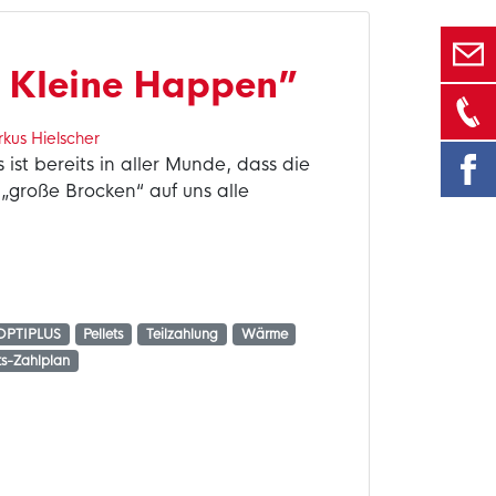
 Kleine Happen”
kus Hielscher
st bereits in aller Munde, dass die
 „große Brocken“ auf uns alle
OPTIPLUS
Pellets
Teilzahlung
Wärme
s-Zahlplan