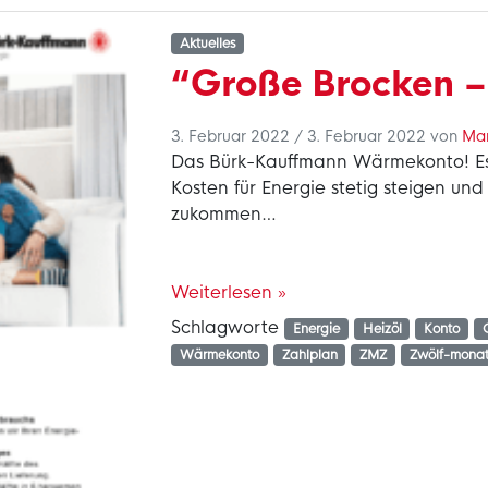
Aktuelles
“Große Brocken –
3. Februar 2022
/
3. Februar 2022
von
Mar
Das Bürk-Kauffmann Wärmekonto! Es i
Kosten für Energie stetig steigen und
zukommen…
Weiterlesen »
Schlagworte
Energie
Heizöl
Konto
Wärmekonto
Zahlplan
ZMZ
Zwölf-monat