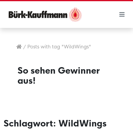
/
Posts with tag "WildWings"
So sehen Gewinner
aus!
Schlagwort:
WildWings