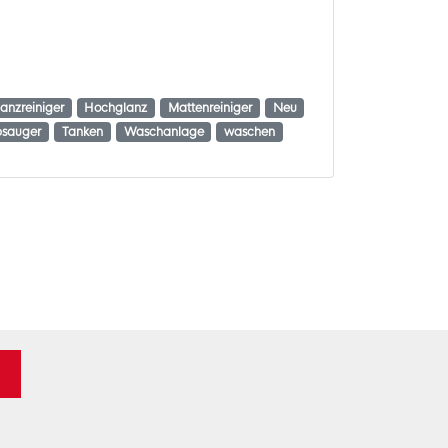
anzreiniger
Hochglanz
Mattenreiniger
Neu
bsauger
Tanken
Waschanlage
waschen