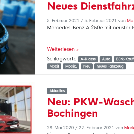
Neues Dienstfahr
5. Februar 2021
/
5. Februar 2021
von
Mar
Mercedes-Benz A 250e mit neuster P
Weiterlesen »
Schlagworte
A-Klasse
Auto
Bürk-Kau
Mobil
Mobil1
Neu
neues Fahrzeug
Aktuelles
Neu: PKW-Wasch
Bochingen
28. Mai 2020
/
22. Februar 2021
von
Mark