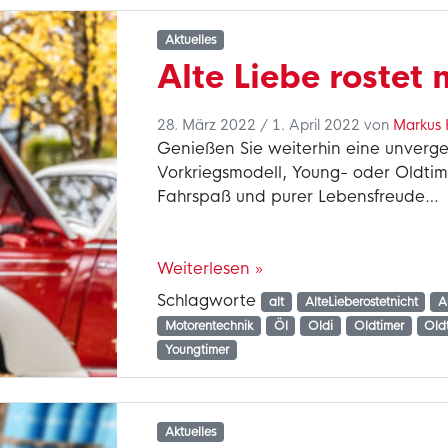
Aktuelles
Alte Liebe rostet n
28. März 2022
/
1. April 2022
von
Markus 
Genießen Sie weiterhin eine unverges
Vorkriegsmodell, Young- oder Oldtim
Fahrspaß und purer Lebensfreude…
Weiterlesen »
Schlagworte
alt
AlteLieberostetnicht
A
Motorentechnik
Öl
Oldi
Oldtimer
Old
Youngtimer
Aktuelles