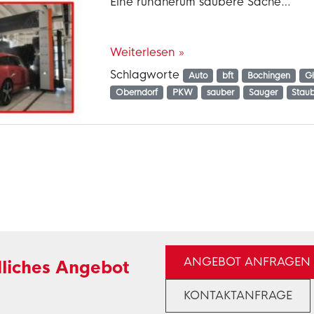
Eine rundherum saubere Sache…
Weiterlesen »
Schlagworte
Auto
bft
Bochingen
Gl
Oberndorf
PKW
sauber
Sauger
Stau
ANGEBOT ANFRAGEN
dliches Angebot
KONTAKTANFRAGE