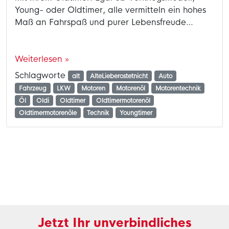
Young- oder Oldtimer, alle vermitteln ein hohes
Maß an Fahrspaß und purer Lebensfreude…
Weiterlesen »
Schlagworte
alt
AlteLieberostetnicht
Auto
Fahrzeug
LKW
Motoren
Motorenöl
Motorentechnik
Öl
Oldi
Oldtimer
Oldtimermotorenöl
Oldtimermotorenöle
Technik
Youngtimer
Jetzt Ihr unverbindliches