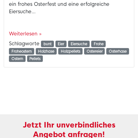
ein frohes Osterfest und eine erfolgreiche
Eiersuche…
Weiterlesen »
Schlagworte
bunt
Eier
Eiersuche
Frohe
Froheostern
Holzhase
Holzpellets
Ostereier
Osterhase
Ostern
Pellets
Jetzt Ihr unverbindliches
Angebot anfragen!