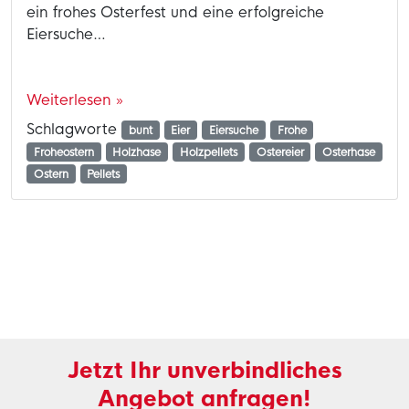
ein frohes Osterfest und eine erfolgreiche
Eiersuche…
Weiterlesen »
Schlagworte
bunt
Eier
Eiersuche
Frohe
Froheostern
Holzhase
Holzpellets
Ostereier
Osterhase
Ostern
Pellets
Jetzt Ihr unverbindliches
Angebot anfragen!