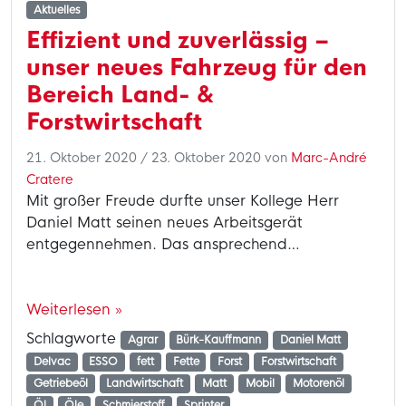
Aktuelles
Effizient und zuverlässig –
unser neues Fahrzeug für den
Bereich Land- &
Forstwirtschaft
21. Oktober 2020
/
23. Oktober 2020
von
Marc-André
Cratere
Mit großer Freude durfte unser Kollege Herr
Daniel Matt seinen neues Arbeitsgerät
entgegennehmen. Das ansprechend…
Weiterlesen »
Schlagworte
Agrar
Bürk-Kauffmann
Daniel Matt
Delvac
ESSO
fett
Fette
Forst
Forstwirtschaft
Getriebeöl
Landwirtschaft
Matt
Mobil
Motorenöl
Öl
Öle
Schmierstoff
Sprinter