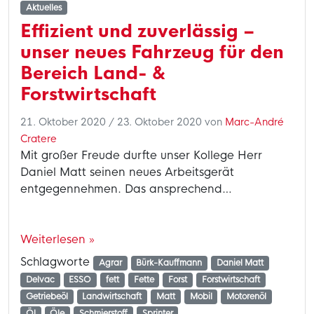
Aktuelles
Effizient und zuverlässig –
unser neues Fahrzeug für den
Bereich Land- &
Forstwirtschaft
21. Oktober 2020
/
23. Oktober 2020
von
Marc-André
Cratere
Mit großer Freude durfte unser Kollege Herr
Daniel Matt seinen neues Arbeitsgerät
entgegennehmen. Das ansprechend…
Weiterlesen »
Schlagworte
Agrar
Bürk-Kauffmann
Daniel Matt
Delvac
ESSO
fett
Fette
Forst
Forstwirtschaft
Getriebeöl
Landwirtschaft
Matt
Mobil
Motorenöl
Öl
Öle
Schmierstoff
Sprinter