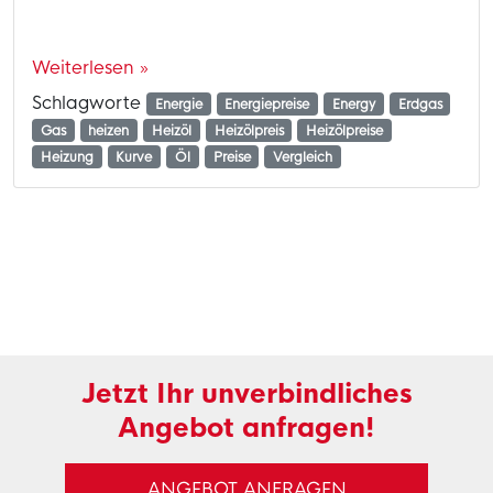
Weiterlesen »
Schlagworte
Energie
Energiepreise
Energy
Erdgas
Gas
heizen
Heizöl
Heizölpreis
Heizölpreise
Heizung
Kurve
Öl
Preise
Vergleich
Jetzt Ihr unverbindliches
Angebot anfragen!
ANGEBOT ANFRAGEN