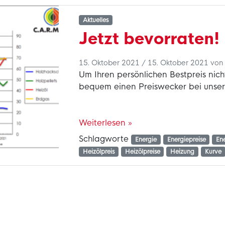
Aktuelles
Jetzt bevorraten!
15. Oktober 2021
/
15. Oktober 2021
vo
Um Ihren persönlichen Bestpreis nich
bequem einen Preiswecker bei unsere
Weiterlesen »
Schlagworte
Energie
Energiepreise
En
Heizölpreis
Heizölpreise
Heizung
Kurve