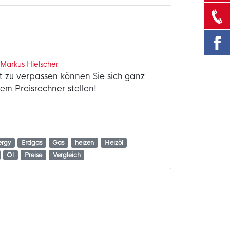
n
Markus Hielscher
t zu verpassen können Sie sich ganz
m Preisrechner stellen!
ergy
Erdgas
Gas
heizen
Heizöl
Öl
Preise
Vergleich